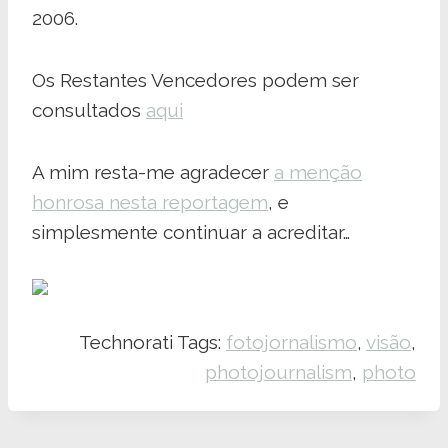
2006.
Os Restantes Vencedores podem ser
consultados
aqui
A mim resta-me agradecer
a menção
honrosa nesta reportagem
, e
simplesmente continuar a acreditar…
Technorati Tags:
fotojornalismo
,
visão
,
photojournalism
,
photo