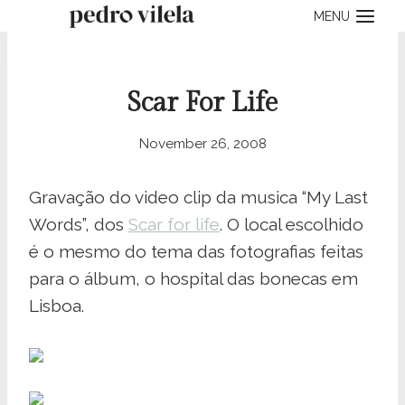
Skip
MENU
to
content
Scar For Life
November 26, 2008
Gravação do video clip da musica “My Last
Words”, dos
Scar for life
. O local escolhido
é o mesmo do tema das fotografias feitas
para o álbum, o hospital das bonecas em
Lisboa.